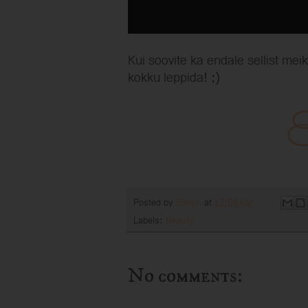
Kui soovite ka endale sellist meik
kokku leppida! :)
Posted by
Eleryn
at
12:59 AM
Labels:
Beauty
No comments: