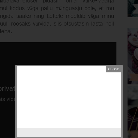
nädalavahetusel pidasin oma Väike-Maarja
mul kodus väga palju mänguasju pole, et mu
ängida saaks ning Lottele meeldib väga minu
uli roosaks värvida, siis otsustasin lasta neil
 teha.