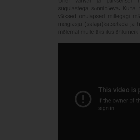
Ühel vahval ja päikselisel 
sugulastega sünnipäeva. Kuna 
väiksed onulapsed millegagi m
meigiasju (salaja)katsetada ja hu
mõlemal mulle üks ilus õhtumeik