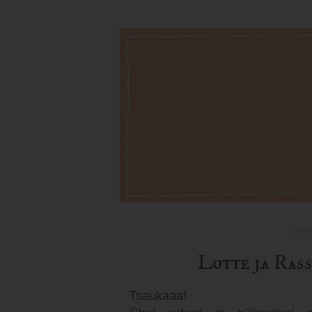
Wedn
Lotte ja Rass
Tsaukaaa!