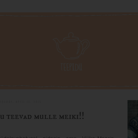
esday, April 15, 2015
u teevad mulle meiki!!