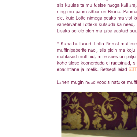
siis kuulas ta mu tõsise näoga küll ära
ning mu parim sõber on Bruno. Parimat
ole, kuid Lotte nimega peaks ma vist k
vahetevahel Lotteks kutsuda ka need, 
Lisaks sellele olen ma juba aastaid suu
* Kuna hullunud Lotte fännist muffini
muffinipaberite näol, siis pidin ma k
mahlased muffinid, mille sees on palju
kohe üldse koonerdada ei raatsinud, si
ebaühtlane ja imelik. Retsepti leiad
SIIT
Lähen mugin nüüd voodis natuke muffin