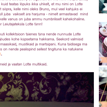
, kuid teatas lõpuks ikka uhkelt, et mu nimi on Lotte
 sõpra, kelle nimi oleks Bruno, mul veel kahjuks ei
üll juba vaikselt ära harjuma - nimelt armastavad mind
kelle vanus on juba ammu numbriliselt kahekohaline.
r Leiutajateküla Lotte fänn!
muti kollektsioon täienes täna nende nunnude Lotte
oju jõudes kohe küpsetama hakkama. Seekord valmisid
 maasikaid, mustikaid ja martsipani. Kuna täidisega ma
is on nende pealispind sellest tingituna ka natukene
!
.
eid ja vaatan Lotte multikaid.