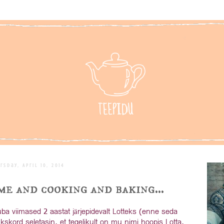
rsday, April 10, 2014
me and cooking and baking...
a viimased 2 aastat järjepidevalt Lotteks (enne seda
ükskord seletasin, et tegelikult on mu nimi hoopis Lotta,