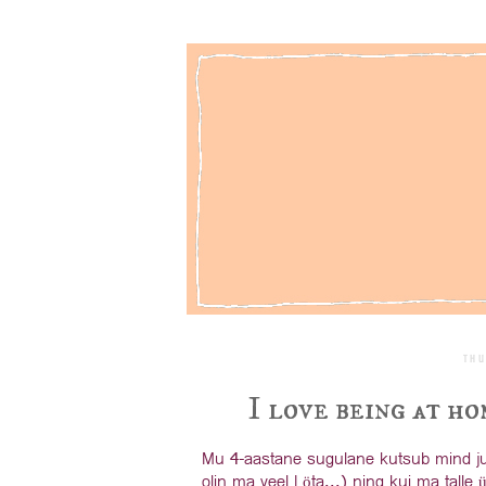
Thu
I love being at ho
Mu 4-aastane sugulane kutsub mind jub
olin ma veel Löta...) ning kui ma talle 