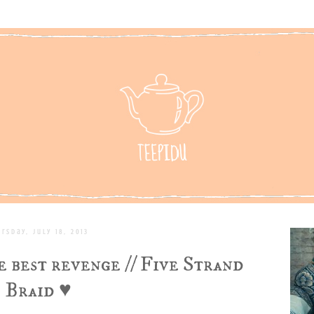
ursday, July 18, 2013
e best revenge // Five Strand
Braid ♥