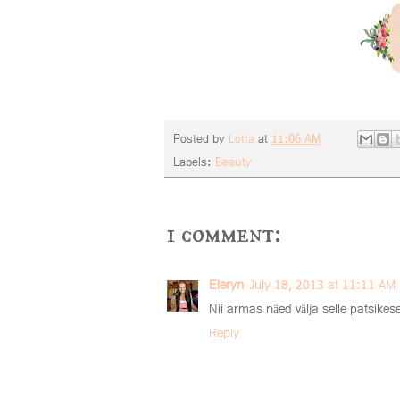
Posted by
Lotta
at
11:06 AM
Labels:
Beauty
1 comment:
Eleryn
July 18, 2013 at 11:11 AM
Nii armas näed välja selle patsikes
Reply