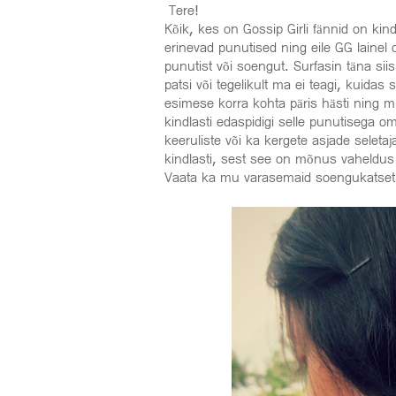
Tere!
Kõik, kes on Gossip Girli fännid on kind
erinevad punutised ning eile GG lainel 
punutist või soengut. Surfasin täna sii
patsi või tegelikult ma ei teagi, kuida
esimese korra kohta päris hästi ning 
kindlasti edaspidigi selle punutisega
keeruliste või ka kergete asjade seleta
kindlasti, sest see on mõnus vaheldus 
Vaata ka mu varasemaid soengukatset