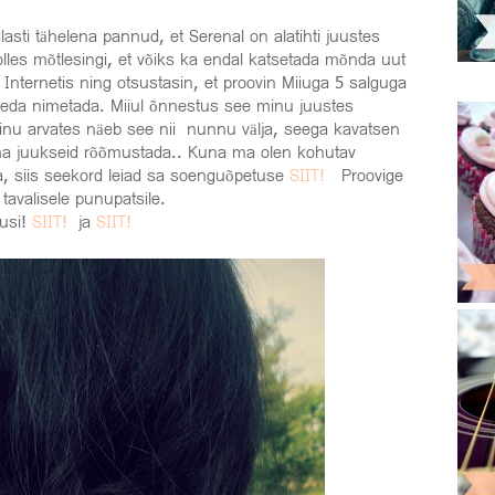
lasti tähelena pannud, et Serenal on alatihti juustes
olles mõtlesingi, et võiks ka endal katsetada mõnda uut
s Internetis ning otsustasin, et proovin Miiuga 5 salguga
s seda nimetada. Miiul õnnestus see minu juustes
minu arvates näeb see nii nunnu välja, seega kavatsen
 oma juukseid rõõmustada.. Kuna ma olen kohutav
ja, siis seekord leiad sa soenguõpetuse
SIIT!
Proovige
tavalisele punupatsile.
usi!
SIIT!
ja
SIIT!