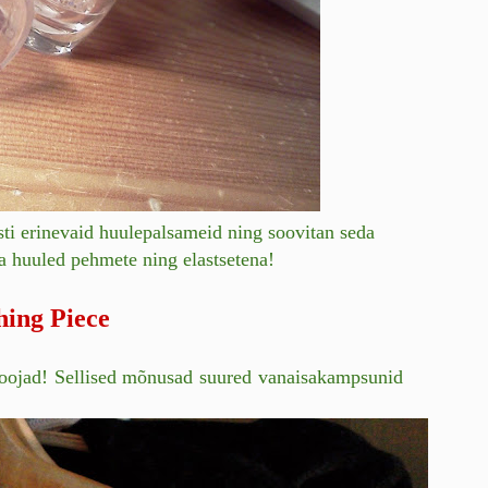
sti erinevaid huulepalsameid ning soovitan seda
oma huuled pehmete ning elastsetena!
hing Piece
 soojad! Sellised mõnusad suured vanaisakampsunid