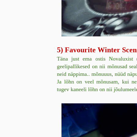
5) Favourite Winter Scen
Täna just ema ostis Novaluxist 
geelipallikesed on nii mõnusad seal
neid näppima.. mõnuuus, nüüd näpu
Ja lõhn on veel mõnusam, kui ne
tugev kaneeli lõhn on nii jõulumeele