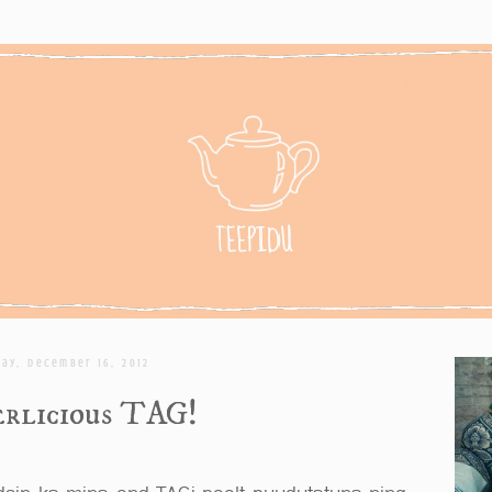
ay, December 16, 2012
rlicious TAG!