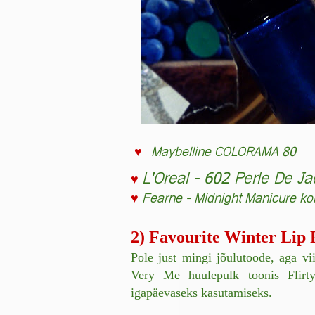
♥
Maybelline COLORAMA 80
L'Oreal - 602 Perle De J
♥
♥
Fearne
- Midnight Manicure ko
2) Favourite Winter Lip 
Pole just mingi jõulutoode, aga v
Very Me huulepulk toonis Flirt
igapäevaseks kasutamiseks.