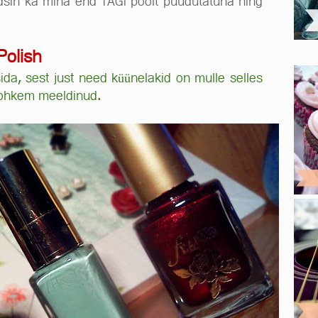
dsin ka mina end TAGi poolt puudutatuna ning
Polish
sida, sest just need küünelakid on mulle selles
 rohkem meeldinud.