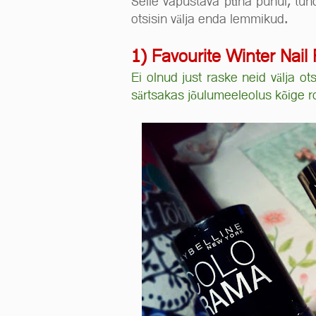
Selle vapustava püha puhul, tun
otsisin välja enda lemmikud.
1) Favourite Winter Nail 
Ei olnud just raske neid välja ot
särtsakas jõulumeeleolus kõige