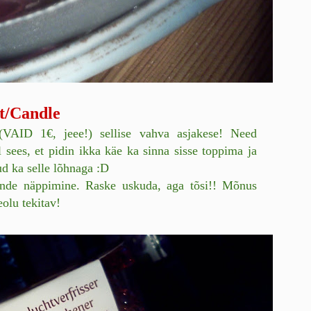
t/Candle
(VAID 1€, jeee!) sellise vahva asjakese! Need
 sees, et pidin ikka käe ka sinna sisse toppima ja
d ka selle lõhnaga :D
nde näppimine. Raske uskuda, aga tõsi!! Mõnus
olu tekitav!