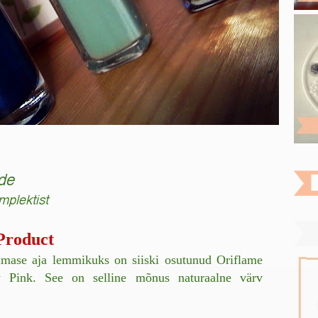
ade
mplektist
Product
iimase aja lemmikuks on siiski osutunud Oriflame
y Pink. See on selline mõnus naturaalne värv