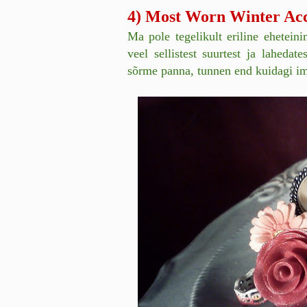
4) Most Worn Winter Ac
Ma pole tegelikult eriline ehetein
veel sellistest suurtest ja lahed
sõrme panna, tunnen end kuidagi im