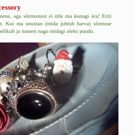
cessory
imene, aga sõrmustest ei ütle ma kunagi ära! Eriti
atest. Kui ma unustan (mida juhtub harva) sõrmuse
elikult ja tunnen nagu midagi oleks puudu.