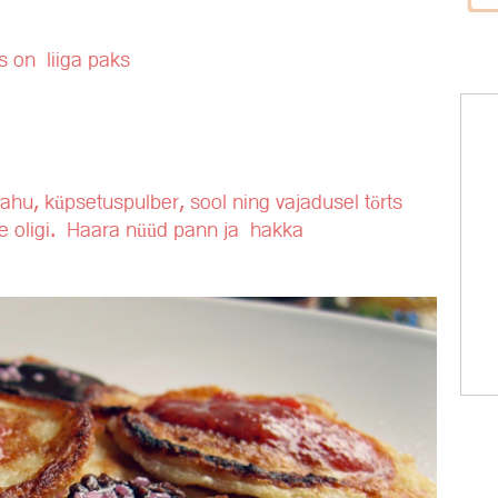
as on liiga paks
jahu, küpsetuspulber, sool ning vajadusel törts
ine oligi. Haara nüüd pann ja hakka