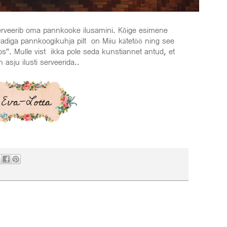
erveerib oma pannkooke ilusamini. Kõige esimene
diga pannkoogikuhja pilt on Miiu kätetöö ning see
os". Mulle vist ikka pole seda kunstiannet antud, et
 asju ilusti serveerida..