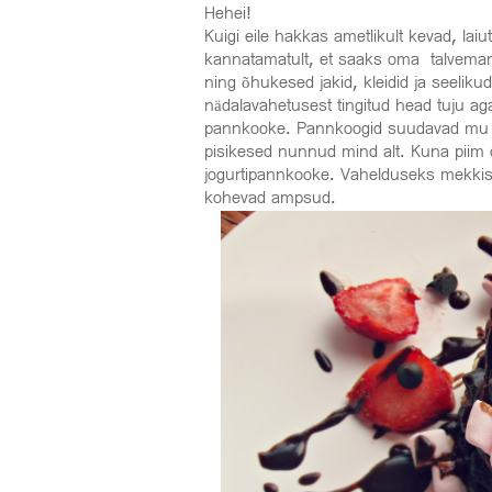
Hehei!
Kuigi eile hakkas ametlikult kevad, la
kannatamatult, et saaks oma talveman
ning õhukesed jakid, kleidid ja seelik
nädalavahetusest tingitud head tuju a
pannkooke. Pannkoogid suudavad mu tu
pisikesed nunnud mind alt. Kuna piim o
jogurtipannkooke. Vahelduseks mekkisi
kohevad ampsud.