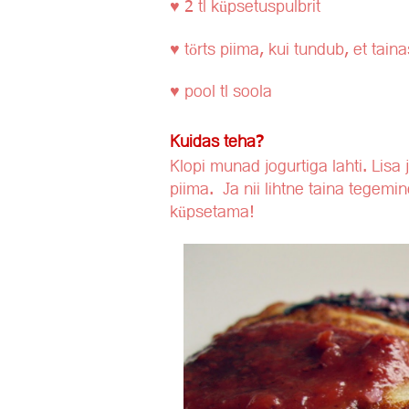
♥ 2 tl küpsetuspulbrit
♥ törts piima, kui tundub, et tain
♥ pool tl soola
Kuidas teha?
Klopi munad jogurtiga lahti. Lisa 
piima. Ja nii lihtne taina tegem
küpsetama!