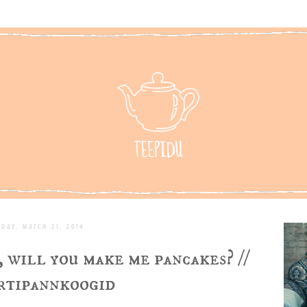
iday, March 21, 2014
, will you make me pancakes? //
rtipannkoogid