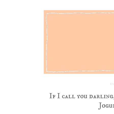
Fr
If I call you darling
Jogu