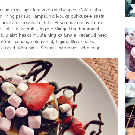
iutavad akna taga ikka veel lumehanged. Ootan juba
tli ning paksud kampsunid lõpuks puhkusele saata
ud riidekapis aukohale tõsta. Et see masendav ilm mu
ga untsu ei keeraks, tegime Miiuga täna hommikul
ju alati heaks muuta ning ka täna ei vedanud need
li meil peaaegu otsakorral, tegime täna hoopis
d need täitsa hästi. Sellised mõnusad, pehmed ja