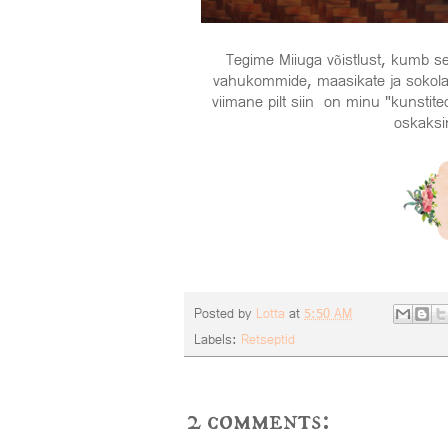
Tegime Miiuga võistlust, kumb s
vahukommide, maasikate ja sokolaa
viimane pilt siin on minu "kunstite
oskaksin
Posted by
Lotta
at
5:50 AM
Labels:
Retseptid
2 comments: