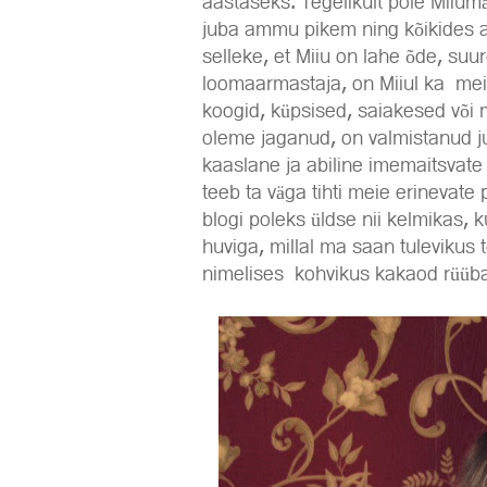
aastaseks. Tegelikult pole Miiumä
juba ammu pikem ning kõikides a
selleke, et Miiu on lahe õde, suur
loomaarmastaja, on Miiul ka meie 
koogid, küpsised, saiakesed või
oleme jaganud, on valmistanud jus
kaaslane ja abiline imemaitsvate
teeb ta väga tihti meie erinevate
blogi poleks üldse nii kelmikas, 
huviga, millal ma saan tulevikus 
nimelises kohvikus kakaod rüübat