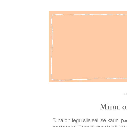
M
Miiul o
Täna on tegu siis sellise kauni pä