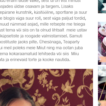
uu enam üldse väike, sest ta on vist minust
sjades üldse osavam ja targem. Lisaks
epärane kunstnik, käsitööline, sportlane ja suur
blogis väga suur roll, sest väga paljud tordid,
 muud nämmad asjad, mille retsepte me teiega
t tema või siis on ta olnud lihtsalt meie ustav
 küpsetiste ja roogade valmistamisel. Samuti
 postituste jaoks pilte. Ühesõnaga, Teaparty
kui meil poleks meie Miiut ning ma ootan juba
tema kokaraamatuid lehitseda või siis Miiu
a ja erinevaid torte ja kooke nautida.