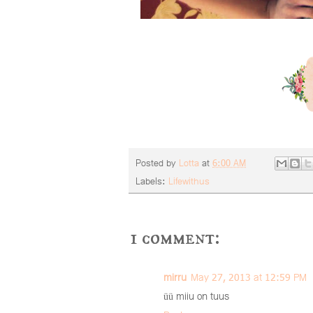
Posted by
Lotta
at
6:00 AM
Labels:
Lifewithus
1 comment:
mirru
May 27, 2013 at 12:59 PM
üü miiu on tuus