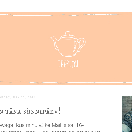
onday, May 27, 2013
n täna sünnipäev!
evaga, kus minu väike Mailiis sai 16-