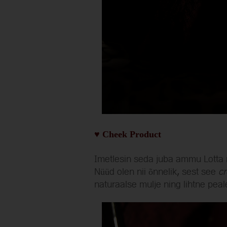
♥ Cheek Product
Imetlesin seda juba ammu Lotta me
Nüüd olen nii õnnelik, sest see
c
naturaalse mulje ning lihtne pea