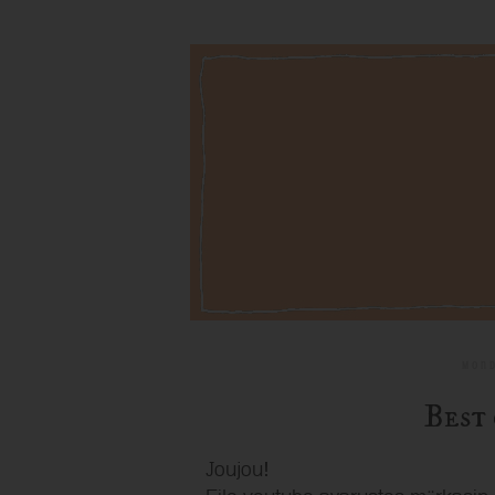
Mond
Best
Joujou!