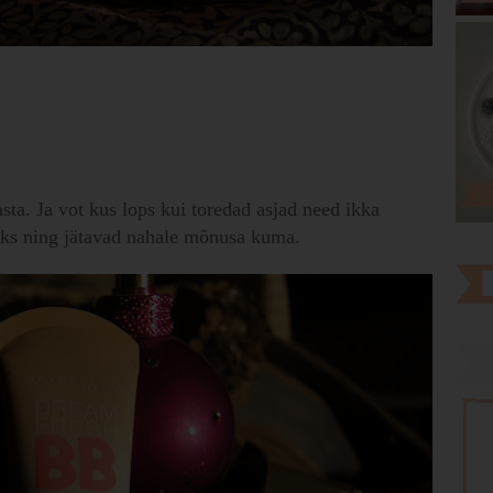
ta. Ja vot kus lops kui toredad asjad need ikka
ks ning jätavad nahale mõnusa kuma.