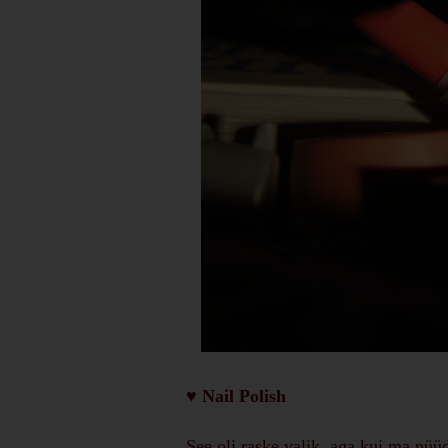
♥ Nail Polish
See oli raske valik, aga kui ma nü