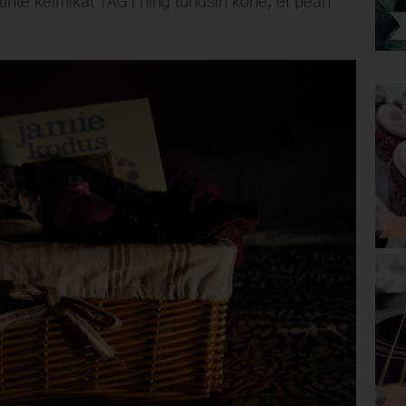
ühte kelmikat TAG'i ning tundsin kohe, et pean