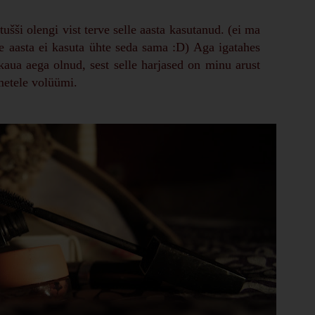
ši olengi vist terve selle aasta kasutanud. (ei ma
ve aasta ei kasuta ühte seda sama :D) Aga igatahes
aua aega olnud, sest selle harjased on minu arust
metele volüümi.