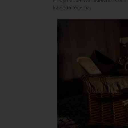
Eile youtube avarustes märkasin 
ka seda tegema.