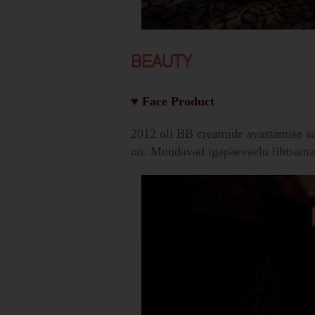
BEAUTY
♥
Face Product
2012 oli BB creamide avastamise aas
on. Muudavad igapäevaelu lihtsama